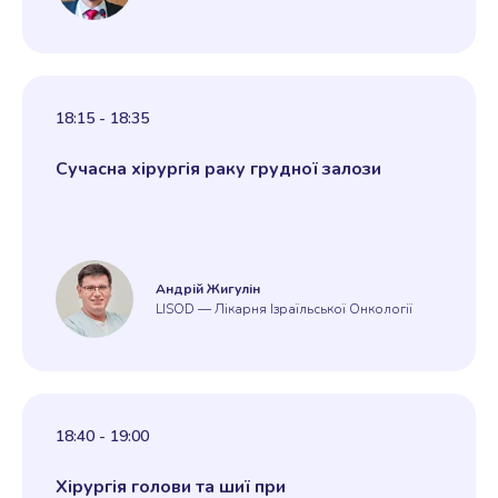
18:15 - 18:35
Сучасна хірургія раку грудної залози
Андрій Жигулін
LISOD — Лікарня Ізраїльської Онкології
18:40 - 19:00
Хірургія голови та шиї при