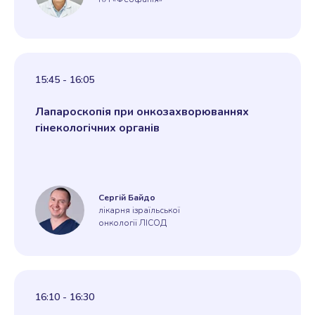
15:45 - 16:05
Лапароскопія при онкозахворюваннях
гінекологічних органів
Сергій Байдо
лікарня ізраїльської
онкології ЛІСОД
16:10 - 16:30