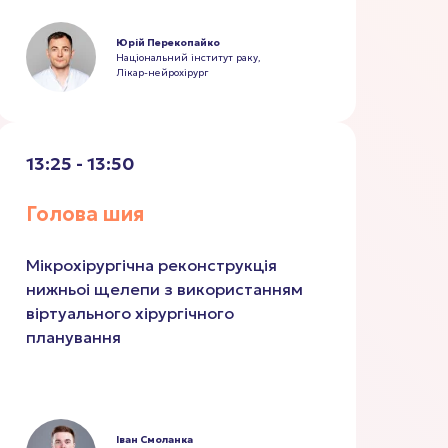
Юрій Перекопайко
Національний інститут раку,
Лікар-нейрохірург
13:25 - 13:50
Голова шия
Мікрохірургічна реконструкція
нижньоі щелепи з використанням
віртуального хірургічного
планування
Іван Смоланка