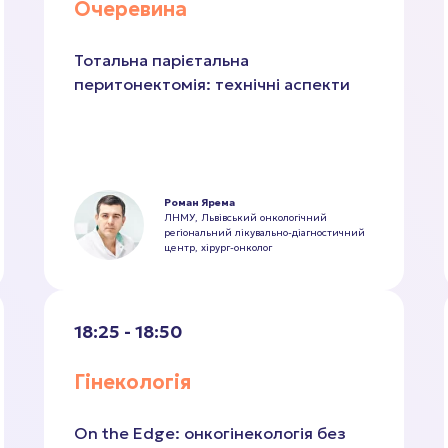
Очеревина
Тотальна парієтальна
перитонектомія: технічні аспекти
Роман Ярема
ЛНМУ, Львівський онкологічний
регіональний лікувально-діагностичний
центр, хірург-онколог
18:25 - 18:50
Гінекологія
On the Edge: онкогінекологія без