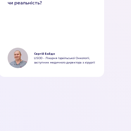
чи реальність?
Сергій Байдо
LISOD - Лікарня Ізраїльської Онкології,
заступник медичного директора з хірургії