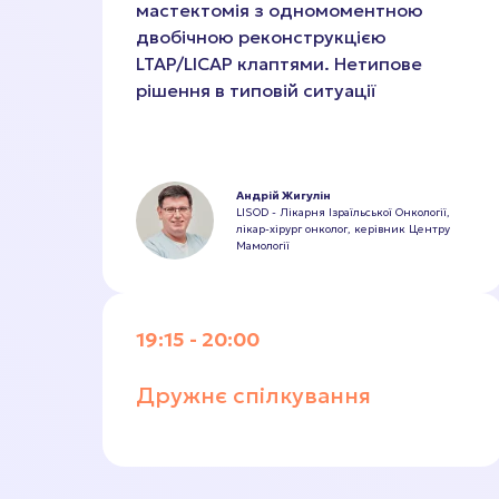
мастектомія з одномоментною
двобічною реконструкцією
LTAP/LICAP клаптями. Нетипове
рішення в типовій ситуації
Андрій Жигулін
LISOD - Лікарня Ізраїльської Онкології,
лікар-хірург онколог, керівник Центру
Мамології
19:15 - 20:00
Дружнє спілкування