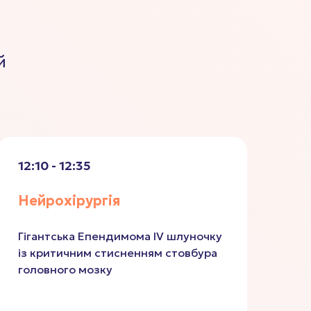
й
12:10 - 12:35
Нейрохірургія
Гігантська Епендимома ІV шлуночку
із критичним стисненням стовбура
головного мозку