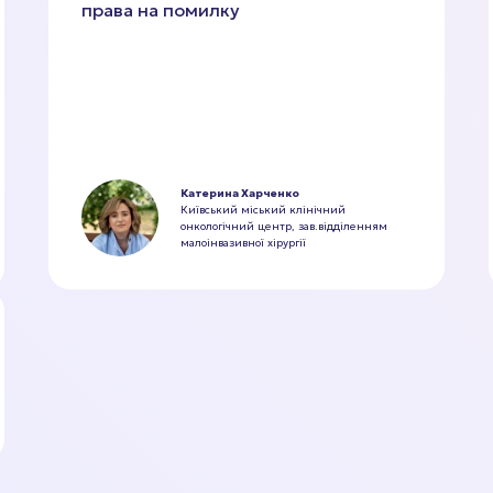
права на помилку
Катерина Харченко
Київський міський клінічний
онкологічний центр, зав.відділенням
малоінвазивної хірургії