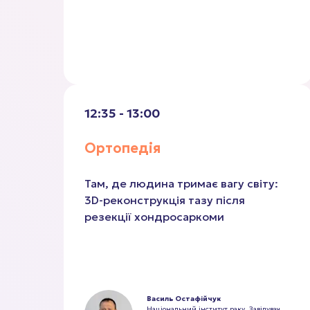
12:35 - 13:00
Ортопедія
Там, де людина тримає вагу світу:
3D-реконструкція тазу після
резекції хондросаркоми
Василь Остафійчук
Національний інститут раку, Завідувач