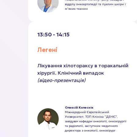
відділу онкоортопедії та пухлин шкіри і
м'яких тканин
13:50 - 14:15
Легені
Лікування хілотораксу в торакальній
хірургії. Клінічний випадок
(відео-презентація)
Олексій Колеснік
Міжнародний Європейський
Університет, ТОП Клініка "ДЕНІС",
завідувач кафедри онкології, онкохірургії
та радіології, заступник медичного
директора з онкології, онкохірург